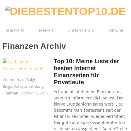
Startseite
Freizeit
Unterhaltung
Bildung
Finanzen Archiv
Technik
Film
Gesundheit
Top 10: Meine Liste der
besten Internet
Finanzseiten für
Von
Andreas "Bulgi"
Privatleute
Bulger
Kategorie
Bildung
,
ertraue nicht deinem Bankberater,
Finanzen
Oktober 15, 2015
sondern informiere dich selbst. Der
fiktive Stundenlohn ist es wert. Das
bekommt man spätestens seit der
Finanzkrise immer wieder vermittelt.
Der gute alte Sparkassenberater hat
nicht selten ausgedient. An die Stelle