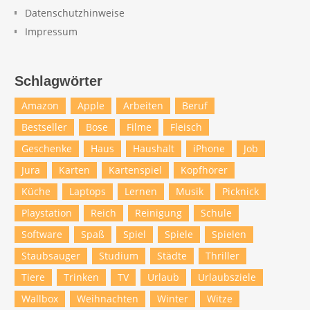
Datenschutzhinweise
Impressum
Schlagwörter
Amazon
Apple
Arbeiten
Beruf
Bestseller
Bose
Filme
Fleisch
Geschenke
Haus
Haushalt
iPhone
Job
Jura
Karten
Kartenspiel
Kopfhörer
Küche
Laptops
Lernen
Musik
Picknick
Playstation
Reich
Reinigung
Schule
Software
Spaß
Spiel
Spiele
Spielen
Staubsauger
Studium
Städte
Thriller
Tiere
Trinken
TV
Urlaub
Urlaubsziele
Wallbox
Weihnachten
Winter
Witze