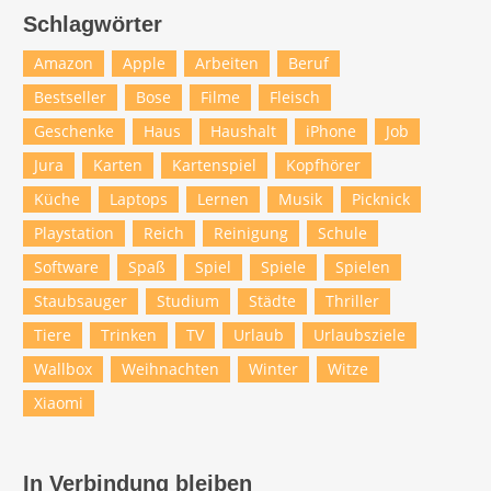
Schlagwörter
Amazon
Apple
Arbeiten
Beruf
Bestseller
Bose
Filme
Fleisch
Geschenke
Haus
Haushalt
iPhone
Job
Jura
Karten
Kartenspiel
Kopfhörer
Küche
Laptops
Lernen
Musik
Picknick
Playstation
Reich
Reinigung
Schule
Software
Spaß
Spiel
Spiele
Spielen
Staubsauger
Studium
Städte
Thriller
Tiere
Trinken
TV
Urlaub
Urlaubsziele
Wallbox
Weihnachten
Winter
Witze
Xiaomi
In Verbindung bleiben