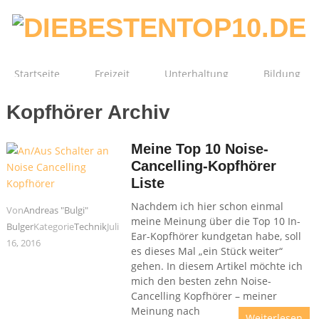
Startseite
Freizeit
Unterhaltung
Bildung
Kopfhörer Archiv
Technik
Film
Gesundheit
Meine Top 10 Noise-
Cancelling-Kopfhörer
Liste
Nachdem ich hier schon einmal
Von
Andreas "Bulgi"
meine Meinung über die Top 10 In-
Bulger
Kategorie
Technik
Juli
Ear-Kopfhörer kundgetan habe, soll
16, 2016
es dieses Mal „ein Stück weiter“
gehen. In diesem Artikel möchte ich
mich den besten zehn Noise-
Cancelling Kopfhörer – meiner
Meinung nach
Weiterlesen