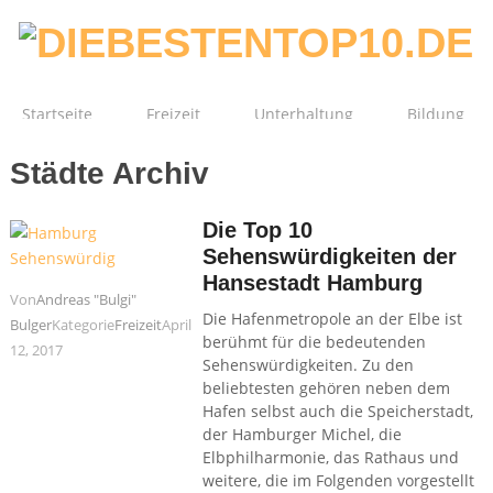
Startseite
Freizeit
Unterhaltung
Bildung
Städte Archiv
Technik
Film
Gesundheit
Die Top 10
Sehenswürdigkeiten der
Hansestadt Hamburg
Von
Andreas "Bulgi"
Die Hafenmetropole an der Elbe ist
Bulger
Kategorie
Freizeit
April
berühmt für die bedeutenden
12, 2017
Sehenswürdigkeiten. Zu den
beliebtesten gehören neben dem
Hafen selbst auch die Speicherstadt,
der Hamburger Michel, die
Elbphilharmonie, das Rathaus und
weitere, die im Folgenden vorgestellt