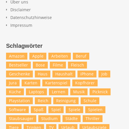
Über uns
Disclaimer
Datenschutzhinweise
Impressum
Schlagwörter
Amazon
Apple
Arbeiten
Beruf
Bestseller
Bose
Filme
Fleisch
Geschenke
Haus
Haushalt
iPhone
Job
Jura
Karten
Kartenspiel
Kopfhörer
Küche
Laptops
Lernen
Musik
Picknick
Playstation
Reich
Reinigung
Schule
Software
Spaß
Spiel
Spiele
Spielen
Staubsauger
Studium
Städte
Thriller
Tiere
Trinken
TV
Urlaub
Urlaubsziele