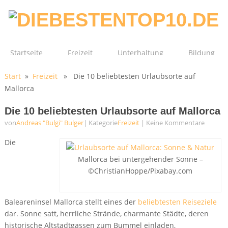
Startseite
Freizeit
Unterhaltung
Bildung
Start
»
Freizeit
» Die 10 beliebtesten Urlaubsorte auf
Technik
Film
Gesundheit
Mallorca
Die 10 beliebtesten Urlaubsorte auf Mallorca
von
Andreas "Bulgi" Bulger
| Kategorie
Freizeit
|
Keine Kommentare
Die
Mallorca bei untergehender Sonne –
©ChristianHoppe/Pixabay.com
Baleareninsel Mallorca stellt eines der
beliebtesten Reiseziele
dar. Sonne satt, herrliche Strände, charmante Städte, deren
historische Altstadtgassen zum Bummel einladen,