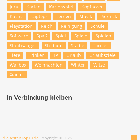
Jura
Karten
Kartenspiel
Kopfhörer
Küche
Laptops
Lernen
Musik
Picknick
Playstation
Reich
Reinigung
Schule
Software
Spaß
Spiel
Spiele
Spielen
Staubsauger
Studium
Städte
Thriller
Tiere
Trinken
TV
Urlaub
Urlaubsziele
Wallbox
Weihnachten
Winter
Witze
Xiaomi
In Verbindung bleiben
dieBestenTop10.de
Copyright © 2026.