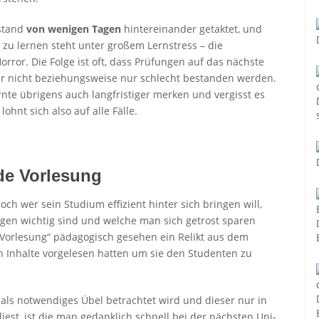
bstand
von wenigen Tagen
hintereinander getaktet, und
zu lernen steht unter großem Lernstress – die
ror. Die Folge ist oft, dass Prüfungen auf das nächste
 nicht beziehungsweise nur schlecht bestanden werden.
rnte übrigens auch langfristiger merken und vergisst es
ohnt sich also auf alle Fälle.
ede Vorlesung
och wer sein Studium effizient hinter sich bringen will,
ngen wichtig sind und welche man sich getrost sparen
„Vorlesung“ pädagogisch gesehen ein Relikt aus dem
n Inhalte vorgelesen hatten um sie den Studenten zu
als notwendiges Übel betrachtet wird und dieser nur in
est, ist die man gedanklich schnell bei der nächsten Uni-