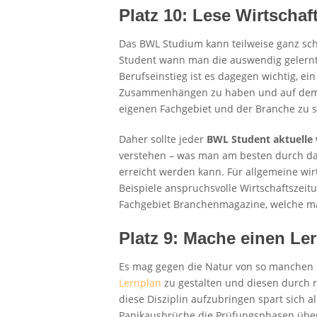
Platz 10: Lese Wirtscha
Das BWL Studium kann teilweise ganz sch
Student wann man die auswendig gelernt
Berufseinstieg ist es dagegen wichtig, ei
Zusammenhängen zu haben und auf dem 
eigenen Fachgebiet und der Branche zu s
Daher sollte jeder
BWL Student aktuelle
verstehen – was man am besten durch d
erreicht werden kann. Für allgemeine wir
Beispiele anspruchsvolle Wirtschaftszeitu
Fachgebiet Branchenmagazine, welche man
Platz 9: Mache einen Le
Es mag gegen die Natur von so manchen S
Lernplan
zu gestalten und diesen durch r
diese Disziplin aufzubringen spart sich 
Panikausbrüche die Prüfungsphasen übe