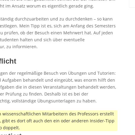
ht im Ansatz worum es eigentlich gerade ging.
stständig durchzuarbeiten und zu durchdenken – so kann
stlegen. Mein Tipp ist es, sich am Anfang des Semesters
zu prüfen, ob der Besuch einen Mehrwert hat. Auf jeden
Studenten halten und sich über eventuelle
r, zu informieren.
licht
gegen der regelmäßige Besuch von Übungen und Tutorien:
 Aufgaben behandelt und eingeübt, was enorm hilft den
Aufgaben die in diesen Veranstaltungen behandelt werden,
er Prüfung zu finden. Deshalb ist es bei der
htig, vollständige Übungsunterlagen zu haben.
 wissenschaftlichen Mitarbeitern des Professors erstellt
gibt es dort oft auch den ein oder anderen Insider-Tipp
o doppelt.