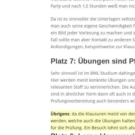
Party und nach 1,5 Stunden weiß man nic
Da ist es sinnvoller die Unterlagen selb
man auch seine eigene Geschwindigkeit fe
ein Bild jeder Vorlesung zu machen und 
Fall sollte man aber Kontakt zu anderen 
Ankündigungen, beispielsweise zur Klausu
Platz 7: Übungen sind Pf
Sehr sinnvoll ist im BWL Studium dahin
Hier werden meist konkrete Übungen und
relevanten Stoff zu verinnerlichen. Die 
sind in ähnlicher Form dann oft auch in d
Prüfungsvorbereitung auch besonders wic
Übrigens
: da die Klausuren meist von den
werden, welche auch die Übungen halten, 
für die Prüfung. Ein Besuch lohnt sich als