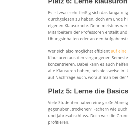
Platz 6: Lerne klausurori
Es ist zwar sehr fleißig sich das langatm
durchgelesen zu haben, doch am Ende hil
eigenen Klausurnote. Denn meistens wer
Mitarbeitern der Professoren erstellt und 
Übungsinhalten oder an den Aufgabenstel
Wer sich also möglichst effizient
auf eine
Klausuren aus den vergangenen Semeste
konzentrieren. Dabei kann es auch helfe
alte Klausuren haben, beispielsweise in U
auf Nachfrage auch, worauf man bei der V
Platz 5: Lerne die Basi
Viele Studenten haben eine große Abnei
gegenüber „trockenen“ Fächern wie Buch
und Jahresabschluss. Doch wer die Grund
profitieren.