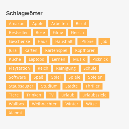
Schlagwörter
Amazon
Apple
Arbeiten
Beruf
Bestseller
Bose
Filme
Fleisch
Geschenke
Haus
Haushalt
iPhone
Job
Jura
Karten
Kartenspiel
Kopfhörer
Küche
Laptops
Lernen
Musik
Picknick
Playstation
Reich
Reinigung
Schule
Software
Spaß
Spiel
Spiele
Spielen
Staubsauger
Studium
Städte
Thriller
Tiere
Trinken
TV
Urlaub
Urlaubsziele
Wallbox
Weihnachten
Winter
Witze
Xiaomi