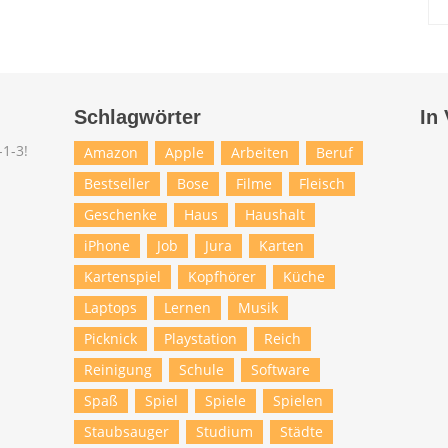
Schlagwörter
In
Amazon
Apple
Arbeiten
Beruf
Bestseller
Bose
Filme
Fleisch
Geschenke
Haus
Haushalt
iPhone
Job
Jura
Karten
Kartenspiel
Kopfhörer
Küche
Laptops
Lernen
Musik
Picknick
Playstation
Reich
Reinigung
Schule
Software
Spaß
Spiel
Spiele
Spielen
Staubsauger
Studium
Städte