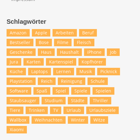
Schlagwörter
Amazon
Apple
Arbeiten
Beruf
Bestseller
Bose
Filme
Fleisch
Geschenke
Haus
Haushalt
iPhone
Job
Jura
Karten
Kartenspiel
Kopfhörer
Küche
Laptops
Lernen
Musik
Picknick
Playstation
Reich
Reinigung
Schule
Software
Spaß
Spiel
Spiele
Spielen
Staubsauger
Studium
Städte
Thriller
Tiere
Trinken
TV
Urlaub
Urlaubsziele
Wallbox
Weihnachten
Winter
Witze
Xiaomi