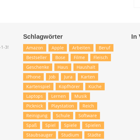
Schlagwörter
In
Amazon
Apple
Arbeiten
Beruf
Bestseller
Bose
Filme
Fleisch
Geschenke
Haus
Haushalt
iPhone
Job
Jura
Karten
Kartenspiel
Kopfhörer
Küche
Laptops
Lernen
Musik
Picknick
Playstation
Reich
Reinigung
Schule
Software
Spaß
Spiel
Spiele
Spielen
Staubsauger
Studium
Städte