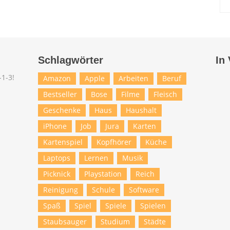
Schlagwörter
In
Amazon
Apple
Arbeiten
Beruf
Bestseller
Bose
Filme
Fleisch
Geschenke
Haus
Haushalt
iPhone
Job
Jura
Karten
Kartenspiel
Kopfhörer
Küche
Laptops
Lernen
Musik
Picknick
Playstation
Reich
Reinigung
Schule
Software
Spaß
Spiel
Spiele
Spielen
Staubsauger
Studium
Städte