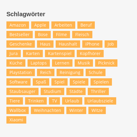
Schlagwörter
Amazon
Apple
Arbeiten
Beruf
Bestseller
Bose
Filme
Fleisch
Geschenke
Haus
Haushalt
iPhone
Job
Jura
Karten
Kartenspiel
Kopfhörer
Küche
Laptops
Lernen
Musik
Picknick
Playstation
Reich
Reinigung
Schule
Software
Spaß
Spiel
Spiele
Spielen
Staubsauger
Studium
Städte
Thriller
Tiere
Trinken
TV
Urlaub
Urlaubsziele
Wallbox
Weihnachten
Winter
Witze
Xiaomi