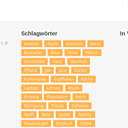
Schlagwörter
In
Amazon
Apple
Arbeiten
Beruf
Bestseller
Bose
Filme
Fleisch
Geschenke
Haus
Haushalt
iPhone
Job
Jura
Karten
Kartenspiel
Kopfhörer
Küche
Laptops
Lernen
Musik
Picknick
Playstation
Reich
Reinigung
Schule
Software
Spaß
Spiel
Spiele
Spielen
Staubsauger
Studium
Städte