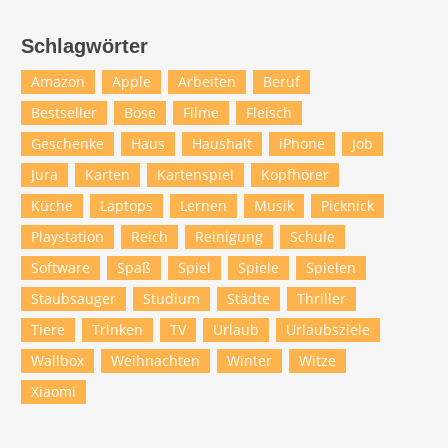
Schlagwörter
Amazon
Apple
Arbeiten
Beruf
Bestseller
Bose
Filme
Fleisch
Geschenke
Haus
Haushalt
iPhone
Job
Jura
Karten
Kartenspiel
Kopfhörer
Küche
Laptops
Lernen
Musik
Picknick
Playstation
Reich
Reinigung
Schule
Software
Spaß
Spiel
Spiele
Spielen
Staubsauger
Studium
Städte
Thriller
Tiere
Trinken
TV
Urlaub
Urlaubsziele
Wallbox
Weihnachten
Winter
Witze
Xiaomi