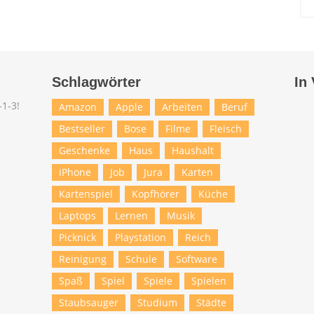
Schlagwörter
In
Amazon
Apple
Arbeiten
Beruf
Bestseller
Bose
Filme
Fleisch
Geschenke
Haus
Haushalt
iPhone
Job
Jura
Karten
Kartenspiel
Kopfhörer
Küche
Laptops
Lernen
Musik
Picknick
Playstation
Reich
Reinigung
Schule
Software
Spaß
Spiel
Spiele
Spielen
Staubsauger
Studium
Städte