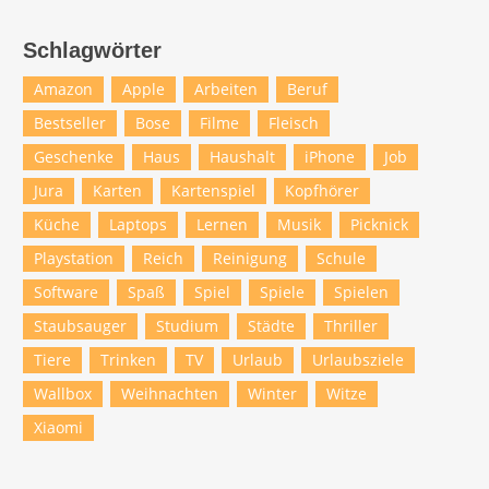
Schlagwörter
Amazon
Apple
Arbeiten
Beruf
Bestseller
Bose
Filme
Fleisch
Geschenke
Haus
Haushalt
iPhone
Job
Jura
Karten
Kartenspiel
Kopfhörer
Küche
Laptops
Lernen
Musik
Picknick
Playstation
Reich
Reinigung
Schule
Software
Spaß
Spiel
Spiele
Spielen
Staubsauger
Studium
Städte
Thriller
Tiere
Trinken
TV
Urlaub
Urlaubsziele
Wallbox
Weihnachten
Winter
Witze
Xiaomi