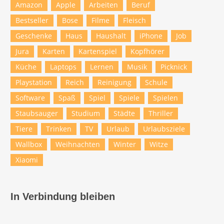
Amazon
Apple
Arbeiten
Beruf
Bestseller
Bose
Filme
Fleisch
Geschenke
Haus
Haushalt
iPhone
Job
Jura
Karten
Kartenspiel
Kopfhörer
Küche
Laptops
Lernen
Musik
Picknick
Playstation
Reich
Reinigung
Schule
Software
Spaß
Spiel
Spiele
Spielen
Staubsauger
Studium
Städte
Thriller
Tiere
Trinken
TV
Urlaub
Urlaubsziele
Wallbox
Weihnachten
Winter
Witze
Xiaomi
In Verbindung bleiben