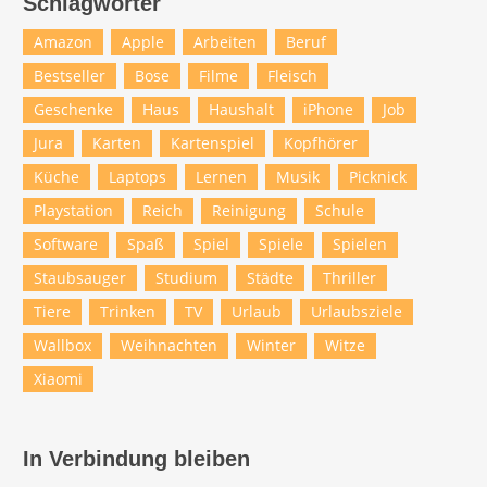
Schlagwörter
Amazon
Apple
Arbeiten
Beruf
Bestseller
Bose
Filme
Fleisch
Geschenke
Haus
Haushalt
iPhone
Job
Jura
Karten
Kartenspiel
Kopfhörer
Küche
Laptops
Lernen
Musik
Picknick
Playstation
Reich
Reinigung
Schule
Software
Spaß
Spiel
Spiele
Spielen
Staubsauger
Studium
Städte
Thriller
Tiere
Trinken
TV
Urlaub
Urlaubsziele
Wallbox
Weihnachten
Winter
Witze
Xiaomi
In Verbindung bleiben