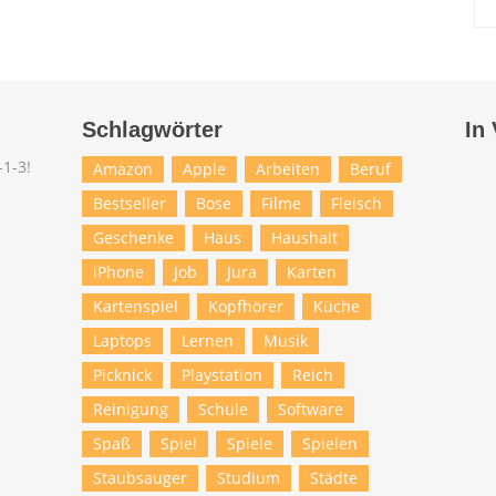
Schlagwörter
In
Amazon
Apple
Arbeiten
Beruf
Bestseller
Bose
Filme
Fleisch
Geschenke
Haus
Haushalt
iPhone
Job
Jura
Karten
Kartenspiel
Kopfhörer
Küche
Laptops
Lernen
Musik
Picknick
Playstation
Reich
Reinigung
Schule
Software
Spaß
Spiel
Spiele
Spielen
Staubsauger
Studium
Städte