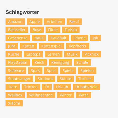
Schlagwörter
Amazon
Apple
Arbeiten
Beruf
Bestseller
Bose
Filme
Fleisch
Geschenke
Haus
Haushalt
iPhone
Job
Jura
Karten
Kartenspiel
Kopfhörer
Küche
Laptops
Lernen
Musik
Picknick
Playstation
Reich
Reinigung
Schule
Software
Spaß
Spiel
Spiele
Spielen
Staubsauger
Studium
Städte
Thriller
Tiere
Trinken
TV
Urlaub
Urlaubsziele
Wallbox
Weihnachten
Winter
Witze
Xiaomi