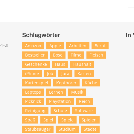
Schlagwörter
In
Amazon
Apple
Arbeiten
Beruf
Bestseller
Bose
Filme
Fleisch
Geschenke
Haus
Haushalt
iPhone
Job
Jura
Karten
Kartenspiel
Kopfhörer
Küche
Laptops
Lernen
Musik
Picknick
Playstation
Reich
Reinigung
Schule
Software
Spaß
Spiel
Spiele
Spielen
Staubsauger
Studium
Städte