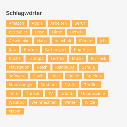
Schlagwörter
Amazon
Apple
Arbeiten
Beruf
Bestseller
Bose
Filme
Fleisch
Geschenke
Haus
Haushalt
iPhone
Job
Jura
Karten
Kartenspiel
Kopfhörer
Küche
Laptops
Lernen
Musik
Picknick
Playstation
Reich
Reinigung
Schule
Software
Spaß
Spiel
Spiele
Spielen
Staubsauger
Studium
Städte
Thriller
Tiere
Trinken
TV
Urlaub
Urlaubsziele
Wallbox
Weihnachten
Winter
Witze
Xiaomi