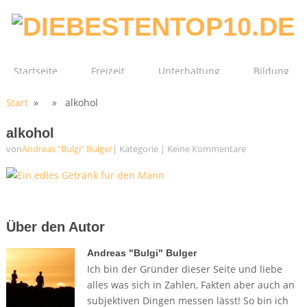
Startseite
Freizeit
Unterhaltung
Bildung
Start
» » alkohol
Technik
Film
Gesundheit
alkohol
von
Andreas "Bulgi" Bulger
| Kategorie
|
Keine Kommentare
Über den Autor
Andreas "Bulgi" Bulger
Ich bin der Gründer dieser Seite und liebe
alles was sich in Zahlen, Fakten aber auch an
subjektiven Dingen messen lässt! So bin ich