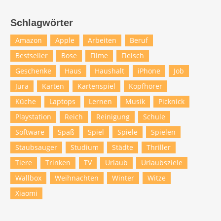
Schlagwörter
Amazon
Apple
Arbeiten
Beruf
Bestseller
Bose
Filme
Fleisch
Geschenke
Haus
Haushalt
iPhone
Job
Jura
Karten
Kartenspiel
Kopfhörer
Küche
Laptops
Lernen
Musik
Picknick
Playstation
Reich
Reinigung
Schule
Software
Spaß
Spiel
Spiele
Spielen
Staubsauger
Studium
Städte
Thriller
Tiere
Trinken
TV
Urlaub
Urlaubsziele
Wallbox
Weihnachten
Winter
Witze
Xiaomi