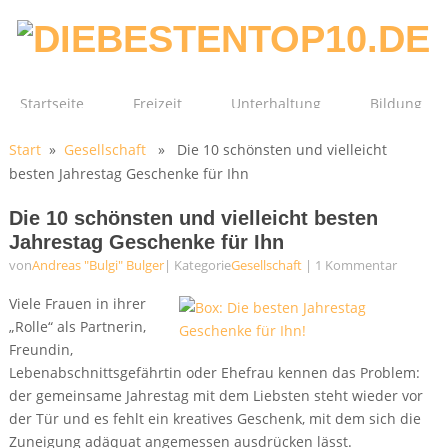
Startseite
Freizeit
Unterhaltung
Bildung
Start
»
Gesellschaft
» Die 10 schönsten und vielleicht
Technik
Film
Gesundheit
besten Jahrestag Geschenke für Ihn
Die 10 schönsten und vielleicht besten
Jahrestag Geschenke für Ihn
von
Andreas "Bulgi" Bulger
| Kategorie
Gesellschaft
|
1 Kommentar
Viele Frauen in ihrer
„Rolle“ als Partnerin,
Freundin,
Lebenabschnittsgefährtin oder Ehefrau kennen das Problem:
der gemeinsame Jahrestag mit dem Liebsten steht wieder vor
der Tür und es fehlt ein kreatives Geschenk, mit dem sich die
Zuneigung adäquat angemessen ausdrücken lässt.