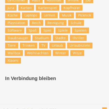
Geschenke
Haus
Haushalt
iPhone
Job
Jura
Karten
Kartenspiel
Kopfhörer
Küche
Laptops
Lernen
Musik
Picknick
Playstation
Reich
Reinigung
Schule
Software
Spaß
Spiel
Spiele
Spielen
Staubsauger
Studium
Städte
Thriller
Tiere
Trinken
TV
Urlaub
Urlaubsziele
Wallbox
Weihnachten
Winter
Witze
Xiaomi
In Verbindung bleiben