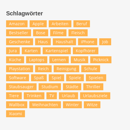
Schlagwörter
Amazon
Apple
Arbeiten
Beruf
Bestseller
Bose
Filme
Fleisch
Geschenke
Haus
Haushalt
iPhone
Job
Jura
Karten
Kartenspiel
Kopfhörer
Küche
Laptops
Lernen
Musik
Picknick
Playstation
Reich
Reinigung
Schule
Software
Spaß
Spiel
Spiele
Spielen
Staubsauger
Studium
Städte
Thriller
Tiere
Trinken
TV
Urlaub
Urlaubsziele
Wallbox
Weihnachten
Winter
Witze
Xiaomi