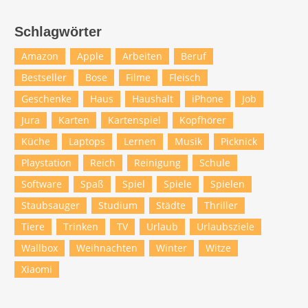
Schlagwörter
Amazon
Apple
Arbeiten
Beruf
Bestseller
Bose
Filme
Fleisch
Geschenke
Haus
Haushalt
iPhone
Job
Jura
Karten
Kartenspiel
Kopfhörer
Küche
Laptops
Lernen
Musik
Picknick
Playstation
Reich
Reinigung
Schule
Software
Spaß
Spiel
Spiele
Spielen
Staubsauger
Studium
Städte
Thriller
Tiere
Trinken
TV
Urlaub
Urlaubsziele
Wallbox
Weihnachten
Winter
Witze
Xiaomi