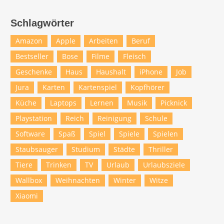
Schlagwörter
Amazon
Apple
Arbeiten
Beruf
Bestseller
Bose
Filme
Fleisch
Geschenke
Haus
Haushalt
iPhone
Job
Jura
Karten
Kartenspiel
Kopfhörer
Küche
Laptops
Lernen
Musik
Picknick
Playstation
Reich
Reinigung
Schule
Software
Spaß
Spiel
Spiele
Spielen
Staubsauger
Studium
Städte
Thriller
Tiere
Trinken
TV
Urlaub
Urlaubsziele
Wallbox
Weihnachten
Winter
Witze
Xiaomi