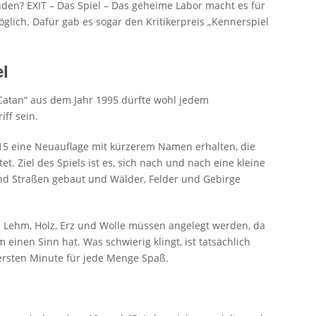
den? EXIT – Das Spiel – Das geheime Labor macht es für
glich. Dafür gab es sogar den Kritikerpreis „Kennerspiel
el
 Catan“ aus dem Jahr 1995 dürfte wohl jedem
ff sein.
2015 eine Neuauflage mit kürzerem Namen erhalten, die
t. Ziel des Spiels ist es, sich nach und nach eine kleine
nd Straßen gebaut und Wälder, Felder und Gebirge
e Lehm, Holz, Erz und Wolle müssen angelegt werden, da
einen Sinn hat. Was schwierig klingt, ist tatsächlich
ersten Minute für jede Menge Spaß.