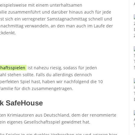
beispielsweise mit einem unterhaltsamen
amilie zusammenführt und darüber hinaus auch für jede
st sich ein verregneter Samstagnachmittag schnell und
ennachmittag verwandeln, an den man auch im Laufe der
ckdenkt.
haftsspielen
ist nahezu riesig, sodass für jeden
l stehen sollte. Falls du allerdings dennoch
erfekten Spiel hast, haben wir nachfolgend die 10
 Familie für dich zusammengetragen.
zek SafeHouse
chsten Krimiautoren aus Deutschland, dem der renommierte
in eigenes Gesellschaftsspiel gewidmet hat.
ie Spieler in ein dunkles Verbrechen ein und agieren hier