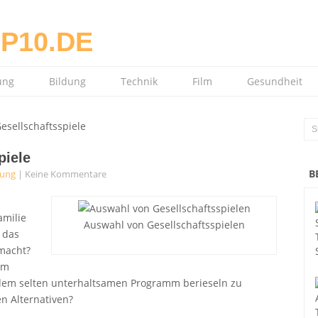
ung
Bildung
Technik
Film
Gesundheit
sellschaftsspiele
piele
B
tung
|
Keine Kommentare
amilie
Auswahl von Gesellschaftsspielen
r das
macht?
am
 dem selten unterhaltsamen Programm berieseln zu
en Alternativen?