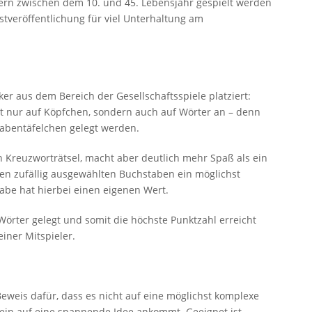
elern zwischen dem 10. und 45. Lebensjahr gespielt werden
stveröffentlichung für viel Unterhaltung am
ker aus dem Bereich der Gesellschaftsspiele platziert:
ht nur auf Köpfchen, sondern auch auf Wörter an – denn
tabentäfelchen gelegt werden.
in Kreuzworträtsel, macht aber deutlich mehr Spaß als ein
den zufällig ausgewählten Buchstaben ein möglichst
tabe hat hierbei einen eigenen Wert.
örter gelegt und somit die höchste Punktzahl erreicht
iner Mitspieler.
 Beweis dafür, dass es nicht auf eine möglichst komplexe
ein auf eine spannende Idee ankommt. Geeignet ist