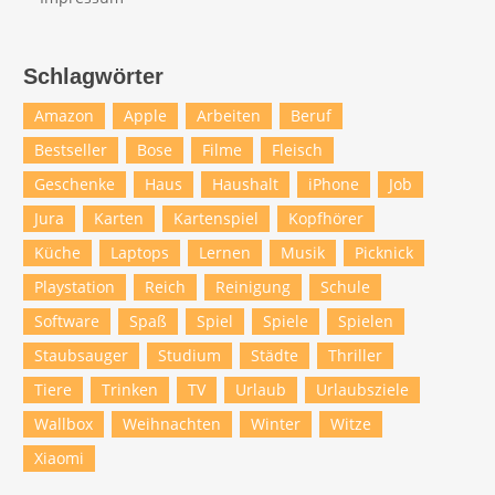
Schlagwörter
Amazon
Apple
Arbeiten
Beruf
Bestseller
Bose
Filme
Fleisch
Geschenke
Haus
Haushalt
iPhone
Job
Jura
Karten
Kartenspiel
Kopfhörer
Küche
Laptops
Lernen
Musik
Picknick
Playstation
Reich
Reinigung
Schule
Software
Spaß
Spiel
Spiele
Spielen
Staubsauger
Studium
Städte
Thriller
Tiere
Trinken
TV
Urlaub
Urlaubsziele
Wallbox
Weihnachten
Winter
Witze
Xiaomi