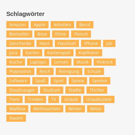
Schlagwörter
Amazon
Apple
Arbeiten
Beruf
Bestseller
Bose
Filme
Fleisch
Geschenke
Haus
Haushalt
iPhone
Job
Jura
Karten
Kartenspiel
Kopfhörer
Küche
Laptops
Lernen
Musik
Picknick
Playstation
Reich
Reinigung
Schule
Software
Spaß
Spiel
Spiele
Spielen
Staubsauger
Studium
Städte
Thriller
Tiere
Trinken
TV
Urlaub
Urlaubsziele
Wallbox
Weihnachten
Winter
Witze
Xiaomi