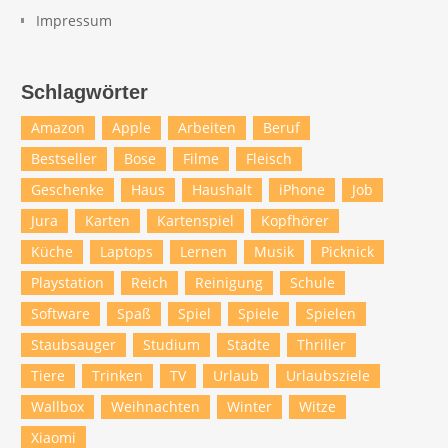
Impressum
Schlagwörter
Amazon
Apple
Arbeiten
Beruf
Bestseller
Bose
Filme
Fleisch
Geschenke
Haus
Haushalt
iPhone
Job
Jura
Karten
Kartenspiel
Kopfhörer
Küche
Laptops
Lernen
Musik
Picknick
Playstation
Reich
Reinigung
Schule
Software
Spaß
Spiel
Spiele
Spielen
Staubsauger
Studium
Städte
Thriller
Tiere
Trinken
TV
Urlaub
Urlaubsziele
Wallbox
Weihnachten
Winter
Witze
Xiaomi