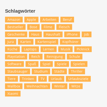
Schlagwörter
Amazon
Apple
Arbeiten
Beruf
Bestseller
Bose
Filme
Fleisch
Geschenke
Haus
Haushalt
iPhone
Job
Jura
Karten
Kartenspiel
Kopfhörer
Küche
Laptops
Lernen
Musik
Picknick
Playstation
Reich
Reinigung
Schule
Software
Spaß
Spiel
Spiele
Spielen
Staubsauger
Studium
Städte
Thriller
Tiere
Trinken
TV
Urlaub
Urlaubsziele
Wallbox
Weihnachten
Winter
Witze
Xiaomi