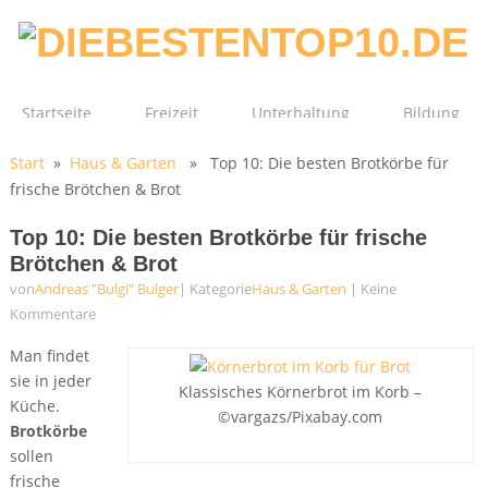
Startseite
Freizeit
Unterhaltung
Bildung
Start
»
Haus & Garten
» Top 10: Die besten Brotkörbe für
Technik
Film
Gesundheit
frische Brötchen & Brot
Top 10: Die besten Brotkörbe für frische
Brötchen & Brot
von
Andreas "Bulgi" Bulger
| Kategorie
Haus & Garten
|
Keine
Kommentare
Man findet
sie in jeder
Klassisches Körnerbrot im Korb –
Küche.
©vargazs/Pixabay.com
Brotkörbe
sollen
frische