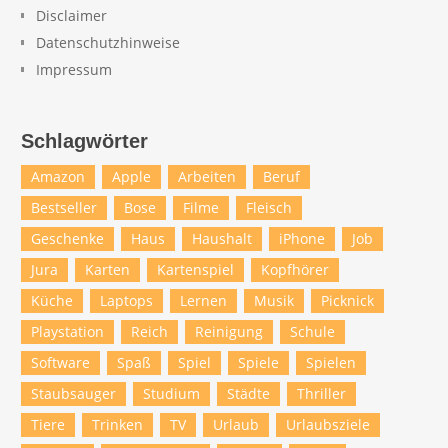
Disclaimer
Datenschutzhinweise
Impressum
Schlagwörter
Amazon
Apple
Arbeiten
Beruf
Bestseller
Bose
Filme
Fleisch
Geschenke
Haus
Haushalt
iPhone
Job
Jura
Karten
Kartenspiel
Kopfhörer
Küche
Laptops
Lernen
Musik
Picknick
Playstation
Reich
Reinigung
Schule
Software
Spaß
Spiel
Spiele
Spielen
Staubsauger
Studium
Städte
Thriller
Tiere
Trinken
TV
Urlaub
Urlaubsziele