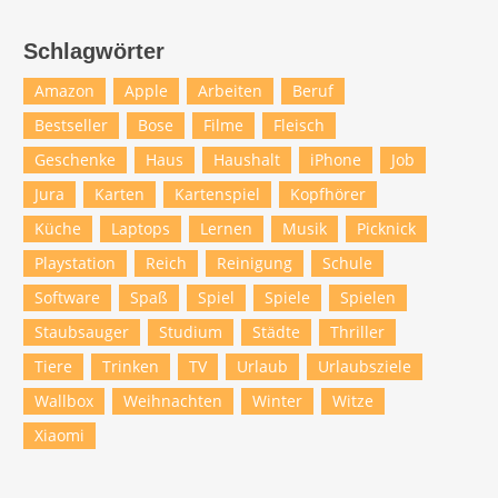
Schlagwörter
Amazon
Apple
Arbeiten
Beruf
Bestseller
Bose
Filme
Fleisch
Geschenke
Haus
Haushalt
iPhone
Job
Jura
Karten
Kartenspiel
Kopfhörer
Küche
Laptops
Lernen
Musik
Picknick
Playstation
Reich
Reinigung
Schule
Software
Spaß
Spiel
Spiele
Spielen
Staubsauger
Studium
Städte
Thriller
Tiere
Trinken
TV
Urlaub
Urlaubsziele
Wallbox
Weihnachten
Winter
Witze
Xiaomi