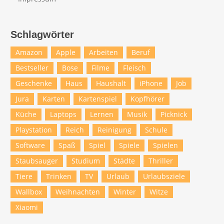
Schlagwörter
Amazon
Apple
Arbeiten
Beruf
Bestseller
Bose
Filme
Fleisch
Geschenke
Haus
Haushalt
iPhone
Job
Jura
Karten
Kartenspiel
Kopfhörer
Küche
Laptops
Lernen
Musik
Picknick
Playstation
Reich
Reinigung
Schule
Software
Spaß
Spiel
Spiele
Spielen
Staubsauger
Studium
Städte
Thriller
Tiere
Trinken
TV
Urlaub
Urlaubsziele
Wallbox
Weihnachten
Winter
Witze
Xiaomi