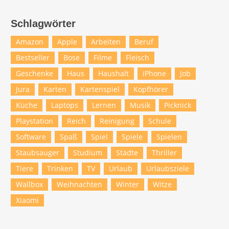
Schlagwörter
Amazon
Apple
Arbeiten
Beruf
Bestseller
Bose
Filme
Fleisch
Geschenke
Haus
Haushalt
iPhone
Job
Jura
Karten
Kartenspiel
Kopfhörer
Küche
Laptops
Lernen
Musik
Picknick
Playstation
Reich
Reinigung
Schule
Software
Spaß
Spiel
Spiele
Spielen
Staubsauger
Studium
Städte
Thriller
Tiere
Trinken
TV
Urlaub
Urlaubsziele
Wallbox
Weihnachten
Winter
Witze
Xiaomi