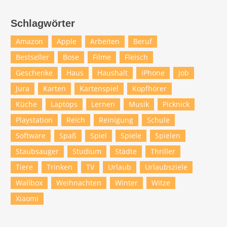
Schlagwörter
Amazon
Apple
Arbeiten
Beruf
Bestseller
Bose
Filme
Fleisch
Geschenke
Haus
Haushalt
iPhone
Job
Jura
Karten
Kartenspiel
Kopfhörer
Küche
Laptops
Lernen
Musik
Picknick
Playstation
Reich
Reinigung
Schule
Software
Spaß
Spiel
Spiele
Spielen
Staubsauger
Studium
Städte
Thriller
Tiere
Trinken
TV
Urlaub
Urlaubsziele
Wallbox
Weihnachten
Winter
Witze
Xiaomi