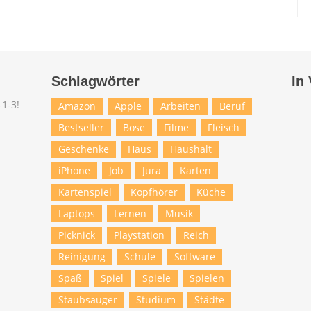
Schlagwörter
In
Amazon
Apple
Arbeiten
Beruf
Bestseller
Bose
Filme
Fleisch
Geschenke
Haus
Haushalt
iPhone
Job
Jura
Karten
Kartenspiel
Kopfhörer
Küche
Laptops
Lernen
Musik
Picknick
Playstation
Reich
Reinigung
Schule
Software
Spaß
Spiel
Spiele
Spielen
Staubsauger
Studium
Städte