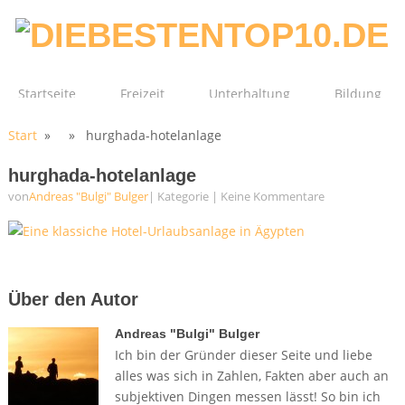
Startseite
Freizeit
Unterhaltung
Bildung
Start
» » hurghada-hotelanlage
Technik
Film
Gesundheit
hurghada-hotelanlage
von
Andreas "Bulgi" Bulger
| Kategorie
|
Keine Kommentare
Über den Autor
Andreas "Bulgi" Bulger
Ich bin der Gründer dieser Seite und liebe
alles was sich in Zahlen, Fakten aber auch an
subjektiven Dingen messen lässt! So bin ich