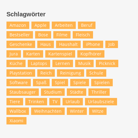
Schlagwörter
Amazon
Apple
Arbeiten
Beruf
Bestseller
Bose
Filme
Fleisch
Geschenke
Haus
Haushalt
iPhone
Job
Jura
Karten
Kartenspiel
Kopfhörer
Küche
Laptops
Lernen
Musik
Picknick
Playstation
Reich
Reinigung
Schule
Software
Spaß
Spiel
Spiele
Spielen
Staubsauger
Studium
Städte
Thriller
Tiere
Trinken
TV
Urlaub
Urlaubsziele
Wallbox
Weihnachten
Winter
Witze
Xiaomi