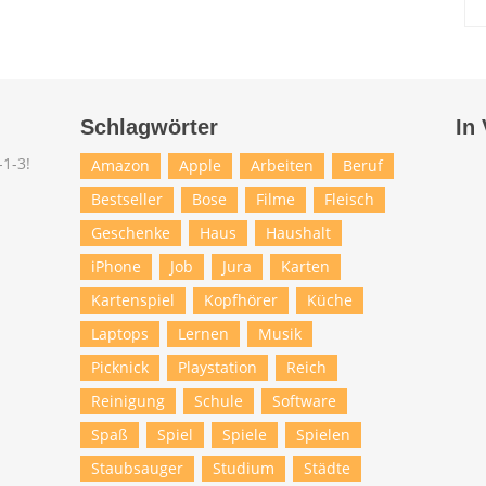
Schlagwörter
In
Amazon
Apple
Arbeiten
Beruf
Bestseller
Bose
Filme
Fleisch
Geschenke
Haus
Haushalt
iPhone
Job
Jura
Karten
Kartenspiel
Kopfhörer
Küche
Laptops
Lernen
Musik
Picknick
Playstation
Reich
Reinigung
Schule
Software
Spaß
Spiel
Spiele
Spielen
Staubsauger
Studium
Städte